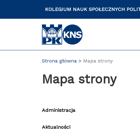
Przejdź
KOLEGIUM NAUK SPOŁECZNYCH POLI
do
zawartości
strony
Strona główna
Mapa strony
Mapa strony
Administracja
Aktualności