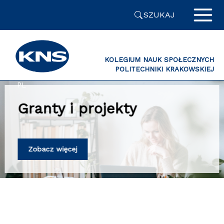
Przejdź
SZUKAJ
do
zawartości
strony
KOLEGIUM NAUK SPOŁECZNYCH
POLITECHNIKI KRAKOWSKIEJ
PL
Granty i projekty
Zobacz więcej