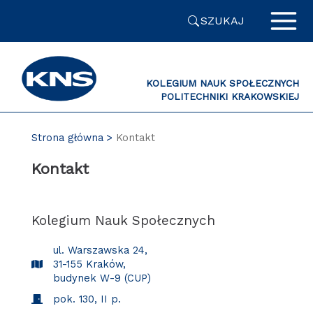
Przejdź
SZUKAJ
do
zawartości
strony
KOLEGIUM NAUK SPOŁECZNYCH
POLITECHNIKI KRAKOWSKIEJ
PL
Strona główna
Kontakt
Kontakt
Kolegium Nauk Społecznych
ul. Warszawska 24,
31-155 Kraków,
budynek W-9 (CUP)
pok. 130, II p.