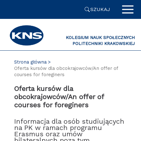
Przejdź
SZUKAJ
do
zawartości
strony
KOLEGIUM NAUK SPOŁECZNYCH
POLITECHNIKI KRAKOWSKIEJ
PL
Strona główna
Oferta kursów dla obcokrajowców/An offer of
courses for foreginers
Oferta kursów dla
obcokrajowców/An offer of
courses for foreginers
Informacja dla osób studiujących
na PK w ramach programu
Erasmus oraz umów
bilateralnych poza tym