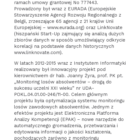
ramach umowy grantowej No 777443.
Prowadzony był wraz z EURADA (Europejskie
Stowarzyszenie Agencji Rozwoju Regionalnego z
Belgii, zrzeszające 65 agencji z 21 krajów Unii
Europejskiej – www.eurada.org) oraz LinkNovate
(hiszpański Start-Up zajmujący się analizą dużych
zbiorów danych w sposób umożliwiający odkrycie
korelacji na podstawie danych historycznych
www.linknovate.com).
W latach 2012-2015 wraz z Instytutem Informatyki
realizowany był innowacyjny projekt pod
kierownictwem dr hab. Joanny Żyra, prof. PK pt.
„Monitoring losów absolwentów – drogą do
sukcesu uczelni XXI wieku” nr UDA-
POKL.04.01.00-246/11-00. Celem głównym
projektu była optymalizacja systemu monitoringu
losów zawodowych absolwentów. Jednym z
efektów projektu jest Elektroniczna Platforma
Analizy Kompetencji (EPAK) – nowe narzędzie do
automatycznego gromadzenia, przetwarzania i
edytowania informacji o jakości kształcenia,
pochodzących zarówno z monitoringu