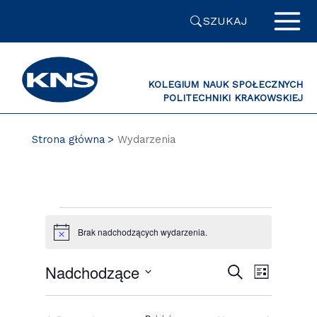
Przejdź
SZUKAJ
do
zawartości
strony
KOLEGIUM NAUK SPOŁECZNYCH
POLITECHNIKI KRAKOWSKIEJ
PL
Strona główna
Wydarzenia
Wydarzenia
Brak nadchodzących wydarzenia.
Powiadomienie
Wydarzenia
Wydarze
Nadchodzące
Szukaj
Lista
Nawigacja
Widoki
Wybierz
po
nawigacj
datę.
wyszukiwaniu