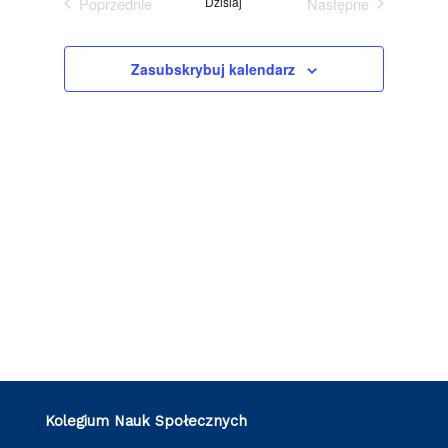
Poprzednie
Dzisiaj
Następne
i
Wydarzenia
Wydarzenia
widokach
Zasubskrybuj kalendarz
Kolegium Nauk Społecznych