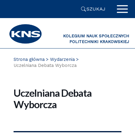
Przejdź
SZUKAJ
do
zawartości
strony
KOLEGIUM NAUK SPOŁECZNYCH
POLITECHNIKI KRAKOWSKIEJ
PL
Strona główna
Wydarzenia
Uczelniana Debata Wyborcza
Uczelniana Debata
Wyborcza