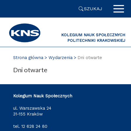
Przejdź
SZUKAJ
do
zawartości
strony
KOLEGIUM NAUK SPOŁECZNYCH
POLITECHNIKI KRAKOWSKIEJ
PL
Strona główna
Wydarzenia
Dni otwarte
Dni otwarte
Kolegium Nauk Społecznych
ul. Warszawska 24
31-155 Kraków
tel.
12 628 24 80